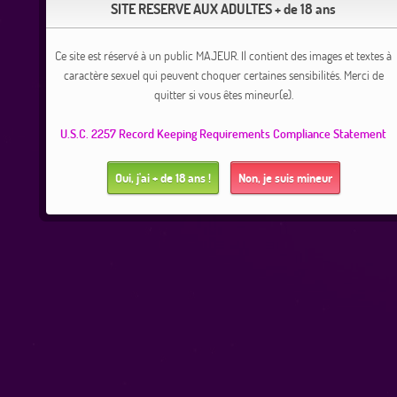
SITE RESERVE AUX ADULTES + de 18 ans
Ce site est réservé à un public MAJEUR. Il contient des images et textes à
caractère sexuel qui peuvent choquer certaines sensibilités. Merci de
quitter si vous êtes mineur(e).
U.S.C. 2257 Record Keeping Requirements Compliance Statement
Oui, j'ai + de 18 ans !
Non, je suis mineur