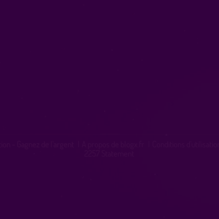
ation - Gagnez de l'argent
|
A propos de blogx.fr
|
Conditions d'utilisatio
2257 Statement