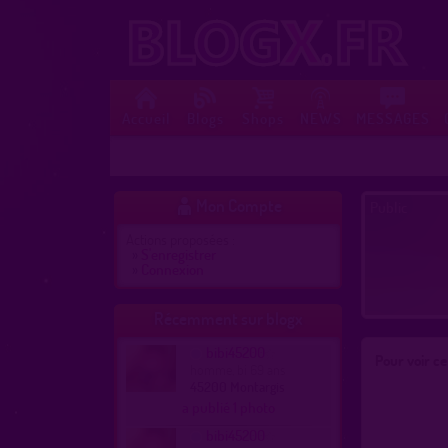
Accueil
Blogs
Shops
NEWS
MESSAGES
Mon Compte
Public

Actions proposées :
»
S'enregistrer
»
Connexion
Récemment sur blogx
bibi45200
Pour voir c
homme, bi 69 ans
45200 Montargis
a publié 1 photo
bibi45200