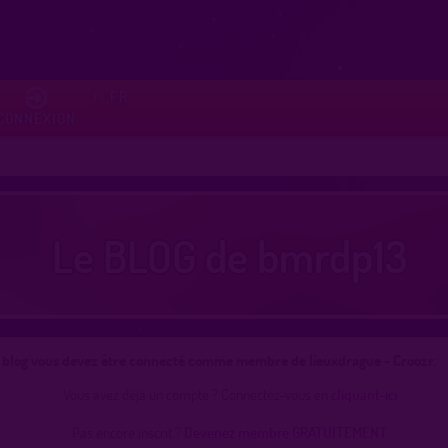
FR
⚐
CONNEXION
Le BLOG de bmrdp13
e blog vous devez être connecté comme membre de lieuxdrague - Croozr.
Vous avez déjà un compte ? Connectez-vous en
cliquant-ici
Pas encore inscrit ?
Devenez membre GRATUITEMENT