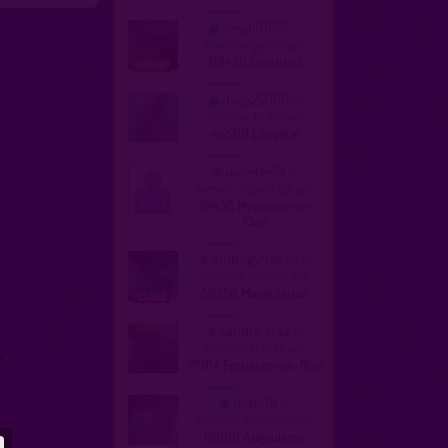
steph3869
homme, gay 67 ans
69420 Condrieu
duca25000
homme, bi 58 ans
46500 L'Hôpital
minette54
femme, hetero 68 ans
30430 Méjannes-le-
Clap
androgynebzh
homme, trav 60 ans
56250 Mangolérian
sandra_trav
homme, trav 61 ans
77164 Ferrières-en-Brie
izidor16
homme, hetero 41 ans
16000 Angoulême