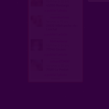
homme, bi 69 ans
45200 Montargis
a publié 1 photo
mamibertine
femme, bi 79 ans
24610 Villefranche-de-
Lonchat
a publié 1 article
hbitoulouse
homme, bi 54 ans
77240 Cesson
a publié 1 article
richard73450
homme, bi 58 ans
71580 Le Pontot
a publié 1 photo