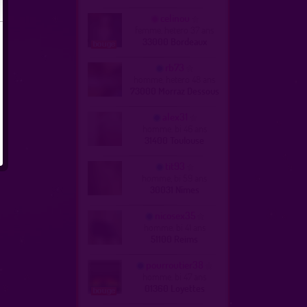
celinou
femme, hetero 37 ans
33000 Bordeaux
rb73
homme, hetero 48 ans
73000 Morraz Dessous
alex31
homme, bi 46 ans
31400 Toulouse
tit93
homme, bi 59 ans
30031 Nîmes
nicosex35
homme, bi 41 ans
51100 Reims
pourroutier38
homme, bi 47 ans
01360 Loyettes